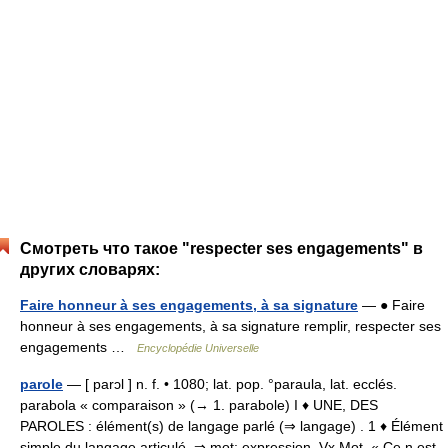
Смотреть что такое "respecter ses engagements" в
других словарях:
Faire honneur à ses engagements, à sa signature
— ● Faire
honneur à ses engagements, à sa signature remplir, respecter ses
engagements …
Encyclopédie Universelle
parole
— [ parɔl ] n. f. • 1080; lat. pop. °paraula, lat. ecclés.
parabola « comparaison » (→ 1. parabole) I ♦ UNE, DES
PAROLES : élément(s) de langage parlé (⇒ langage) . 1 ♦ Élément
simple du langage articulé. ⇒ mot; expression. Vx Mot. « Ce n est