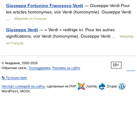
Giuseppe Fortunino Francesco Verdi
— Giuseppe Verdi Pour
les articles homonymes, voir Verdi (homonymie). Giuseppe Verdi
…
Wikipédia en Français
Giuseppe Verdi
— « Verdi » redirige ici. Pour les autres
significations, voir Verdi (homonymie). Giuseppe Verdi …
Wikipédia
en Français
© Академик, 2000-2026
18+
Обратная связь:
Техподдержка
,
Реклама на сайте
👣 Путешествия
Экспорт словарей на сайты
, сделанные на PHP,
Joomla,
Drupal,
WordPress, MODx.